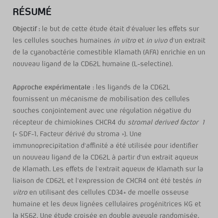
RÉSUMÉ
Objectif :
le but de cette étude était d’évaluer les effets sur
les cellules souches humaines
in vitro
et
in vivo
d’un extrait
de la cyanobactérie comestible Klamath (AFA) enrichie en un
nouveau ligand de la CD62L humaine (L-selectine).
Approche expérimentale
: les ligands de la CD62L
fournissent un mécanisme de mobilisation des cellules
souches conjointement avec une régulation négative du
récepteur de chimiokines CXCR4 du
stromal derived factor 1
[« SDF-1, Facteur dérivé du stroma »]. Une
immunoprecipitation d’affinité a été utilisée pour identifier
un nouveau ligand de la CD62L à partir d’un extrait aqueux
de Klamath. Les effets de l’extrait aqueux de Klamath sur la
liaison de CD62L et l’expression de CXCR4 ont été testés
in
vitro
en utilisant des cellules CD34+ de moelle osseuse
humaine et les deux lignées cellulaires progénitrices KG et
la K562. Une étude croisée en double aveugle randomisée,