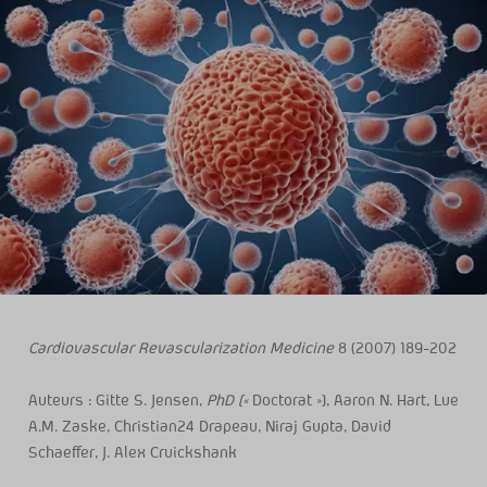
Cardiovascular Revascularization Medicine
8 (2007) 189-202
Auteurs : Gitte S. Jensen,
PhD [«
Doctorat »], Aaron N. Hart, Lue
A.M. Zaske, Christian24 Drapeau, Niraj Gupta, David
Schaeffer, J. Alex Cruickshank