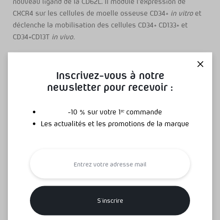
nouveau ligand de la CD62L. II module l’expression de
CXCR4 sur les cellules de moelle osseuse CD34+
in vitro
et
déclenche la mobilisation des cellules CD34+ CD133+ et
CD34+CD13T
in vivo.
© 2007 Elsevier Inc. Taus droits reserves.
Inscrivez-vous à notre
newsletter pour recevoir :
-10 % sur votre 1ʳᵉ commande
Les actualités et les promotions de la marque
Damien
Je suis responsable e-commerce chez Algotonic depuis
plus de 2 ans. J'ai acquis de nombreuses
connaissances dans l'univers des compléments