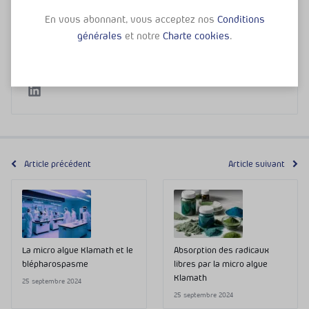
alimentaires et de la santé naturelle, car j'ai rencontré
et discuté avec beaucoup de spécialiste et naturopathe.
En vous abonnant, vous acceptez nos
Conditions
De plus, je m'informe beaucoup sur l'actualité et les
générales
et notre
Charte cookies
.
études scientifique autour des compléments
alimentaires, actifs naturelles et leurs bienfaits.
Article précédent
Article suivant
La micro algue Klamath et le
Absorption des radicaux
blépharospasme
libres par la micro algue
Klamath
25 septembre 2024
25 septembre 2024