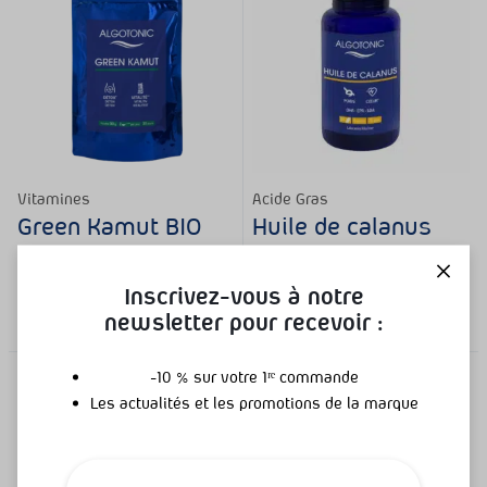
Vitamines
Acide Gras
Green Kamut BIO
Huile de calanus
Complément alimentaire Détox
Cardio vasculaire
32,90
€
–
54,90
€
28,00
€
Inscrivez-vous à notre
(
1
)
(
1
)
newsletter pour recevoir :
-10 % sur votre 1ʳᵉ commande
Promotion
Les actualités et les promotions de la marque