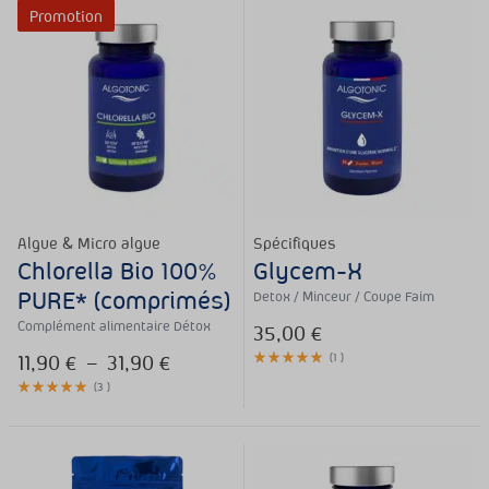
Promotion
Algue & Micro algue
Spécifiques
Chlorella Bio 100%
Glycem-X
PURE* (comprimés)
Detox / Minceur / Coupe Faim
Complément alimentaire Détox
35,00
€
11,90
€
–
31,90
€
(
1
)
(
3
)