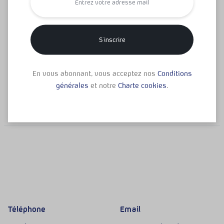
Pack Microalgue
Vitamines
Complément alimentaire Détox
Huile de Krill
En vous abonnant, vous acceptez nos
Conditions
Cardio vasculaire
34,90
€
39,80
€
générales
et notre
Charte cookies
.
(
1
)
29,90
€
–
39,90
€
(
2
)
Téléphone
Email