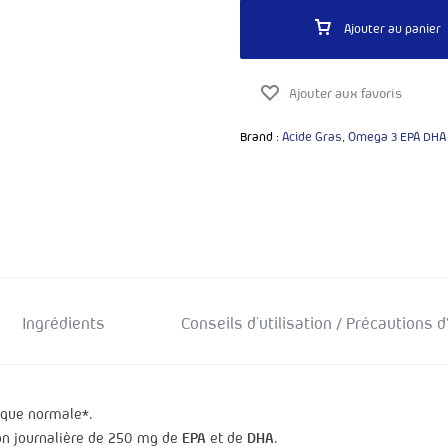
ZINC
AL
Ajouter au panier
IE
E FLORIDE
N
Brand :
Acide Gras
,
Omega 3 EPA DHA
'AFRIQUE
LIUM
 DE YAM
IOLA
JA
ORA
Ingrédients
Conseils d'utilisation / Précautions 
Voir tous les produits
aque normale*.
on journalière de 250 mg de
EPA
et de
DHA
.