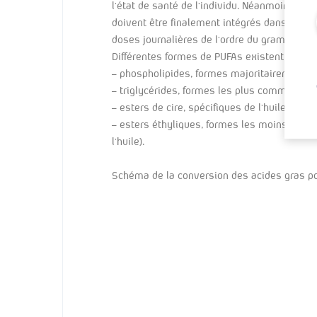
l’état de santé de l’individu. Néanmoins, dans
doivent être finalement intégrés dans le rég
doses journalières de l’ordre du gramme. En 
Différentes formes de PUFAs existent (ordre d
– phospholipides, formes majoritairement re
– triglycérides, formes les plus communes, 
– esters de cire, spécifiques de l’huile de C
– esters éthyliques, formes les moins biodi
l’huile).
Schéma de la conversion des acides gras pol