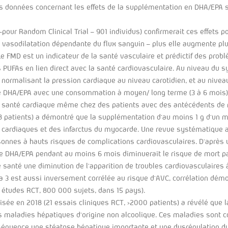
s données concernant les effets de la supplémentation en DHA/EPA s
our Random Clinical Trial – 901 individus) confirmerait ces effets po
vasodilatation dépendante du flux sanguin – plus elle augmente plu
Le FMD est un indicateur de la santé vasculaire et prédictif des prob
s PUFAs en lien direct avec la santé cardiovasculaire. Au niveau du
normalisant la pression cardiaque au niveau carotidien, et au niveau
ge DHA/EPA avec une consommation à moyen/ long terme (3 à 6 mois)
la santé cardiaque même chez des patients avec des antécédents de m
48 patients) a démontré que la supplémentation d’au moins 1 g d’un
s cardiaques et des infarctus du myocarde. Une revue systématique a
nes à hauts risques de complications cardiovasculaires. D’après u
 DHA/EPA pendant au moins 6 mois diminuerait le risque de mort par
anté une diminution de l’apparition de troubles cardiovasculaires à
 est aussi inversement corrélée au risque d’AVC, corrélation démo
2 études RCT, 800 000 sujets, dans 15 pays).
sée en 2018 (21 essais cliniques RCT, >2000 patients) a révélé que 
les maladies hépatiques d’origine non alcoolique. Ces maladies sont 
séquence une stéatose hépatique importante et une dysrégulation du