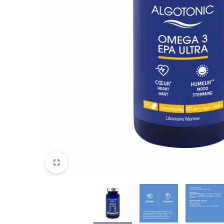
ASCOPHYLLUM
ALFA
Mémoire
Systeme Nerveux
Astaxhantine Bio
CHLORELLE
/ Concentrati
/ Mental / Cerveau
ANIS 
Calci Marin
FUCUS VESICULUS
BAC
Chlorella Bio 100% PURE (comprimés)
HAEMATOCOCUS PLUVIALIS
CHARDON
Thyroïde
Collagène Marin (gélules)
KLAMATH
CURC
Collagène Marin (poudre)
LITHOTHAMNE
ECHIN
Eau de mer Quinton
SCHIZOCHYTRIUM
Enzytonic
ÉLEUTHÉ
SPIRULINE
Glutathion GSH
ENZYMES D
Glycem-X
HOUB
Green Kamut BIO
HUILE ESSENTI
HUILE ESSENTIEL
KAM
LECITINE
MEL