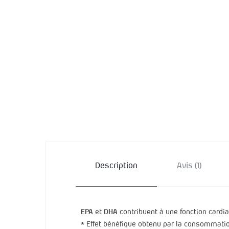
NOP
ORT
PALMIER D
PI
PRUNIER D
PSYL
RHIZOMES
RHOD
SO
SOPH
Description
Avis (1)
EPA
et
DHA
contribuent à une fonction cardi
* Effet bénéfique obtenu par la consommati