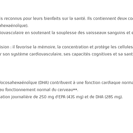
 reconnus pour leurs bienfaits sur la santé. Ils contiennent deux c
ahexaénoïque).
ovasculaire en soutenant la souplesse des vaisseaux sanguins et en 
sion : il favorise la mémoire, la concentration et protège les cellule
 son système cardiovasculaire, ses capacités cognitives et sa santé 
 docosahexaénoïque (DHA) contribuent à une fonction cardiaque norma
 au fonctionnement normal du cerveau**.
ation journalière de 250 mg d’EPA (435 mg) et de DHA (285 mg).