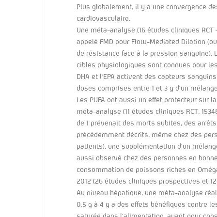
Plus globalement, il y a une convergence de
cardiovasculaire.
Une méta-analyse (16 études cliniques RCT –p
appelé FMD pour Flow-Mediated Dilation (ou 
de résistance face à la pression sanguine). 
cibles physiologiques sont connues pour le
DHA et l’EPA activent des capteurs sanguins 
doses comprises entre 1 et 3 g d’un mélan
Les PUFA ont aussi un effet protecteur sur 
méta-analyse (11 études cliniques RCT, 153
de 1 prévenait des morts subites, des arrêt
précédemment décrits, même chez des person
patients), une supplémentation d’un mélange
aussi observé chez des personnes en bonne s
consommation de poissons riches en Oméga 3
2012 (26 études cliniques prospectives et 1
Au niveau hépatique, une méta-analyse réali
0,5 g à 4 g a des effets bénéfiques contre 
saturée dans l’alimentation, ayant pour con