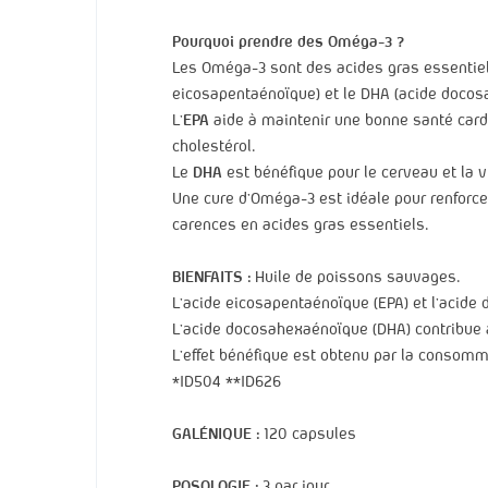
Pourquoi prendre des Oméga-3 ?
Les Oméga-3 sont des acides gras essentiels
eicosapentaénoïque) et le DHA (acide docos
L’
EPA
aide à maintenir une bonne santé cardi
cholestérol.
Le
DHA
est bénéfique pour le cerveau et la vi
Une cure d’Oméga-3 est idéale pour renforcer
carences en acides gras essentiels.
BIENFAITS :
Huile de poissons sauvages.
L’acide eicosapentaénoïque (EPA) et l’acide
L’acide docosahexaénoïque (DHA) contribue
L’effet bénéfique est obtenu par la consomm
*ID504 **ID626
GALÉNIQUE
:
120 capsules
POSOLOGIE
:
3 par jour