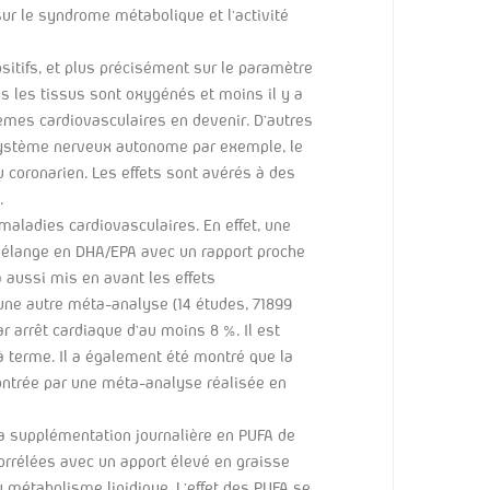
ur le syndrome métabolique et l’activité
sitifs, et plus précisément sur le paramètre
s les tissus sont oxygénés et moins il y a
lèmes cardiovasculaires en devenir. D’autres
 système nerveux autonome par exemple, le
 coronarien. Les effets sont avérés à des
.
aladies cardiovasculaires. En effet, une
 mélange en DHA/EPA avec un rapport proche
 aussi mis en avant les effets
ne autre méta-analyse (14 études, 71899
 arrêt cardiaque d’au moins 8 %. Il est
 terme. Il a également été montré que la
ntrée par une méta-analyse réalisée en
la supplémentation journalière en PUFA de
corrélées avec un apport élevé en graisse
 métabolisme lipidique. L’effet des PUFA se