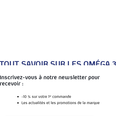
TOUT SAVOIR SUR LES OMÉGA 
Inscrivez-vous à notre newsletter pour
as à longues chaînes, aussi appelés PUFA (Polyunsaturated Fatty Aci
recevoir :
id) et l’EPA (EicosaPentaenoic Acid) qui sont quasi exclusivement r
r leurs synthèses respectives dans l’organisme sont très faibles.
-10 % sur votre 1ʳᵉ commande
re ces acides gras Oméga 3 de manière endogène passe par l’acide alp
Les actualités et les promotions de la marque
le et qui, après ingestion et conversion dans l’organisme, est méta
t comprise entre 5 et 15%, largement individu-dépendant (et sexe-d