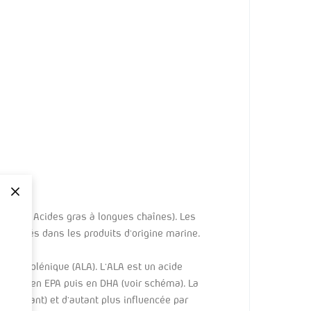
3
ds –ou Acides gras à longues chaînes). Les
etrouvés dans les produits d’origine marine.
ha-linolénique (ALA). L’ALA est un acide
bolisé en EPA puis en DHA (voir schéma). La
épendant) et d’autant plus influencée par