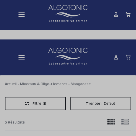
Livraison gratuite dès 50 € d'achats
Accueil
»
Mineraux & Oligo-Elements
»
Manganese
Filtre
(1)
Trier par :
Défaut
5 Résultats