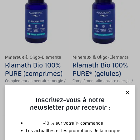
Mineraux & Oligo-Elements
Mineraux & Oligo-Elements
Klamath Bio 100%
Klamath Bio 100%
PURE (comprimés)
PURE* (gélules)
Complément alimentaire Énergie /
Complément alimentaire Énergie /
Fatigue
Fatigue
17,43
€
–
52,43
€
20,93
€
–
48,93
€
Inscrivez-vous à notre
(
9
)
(
4
)
newsletter pour recevoir :
-10 % sur votre 1ʳᵉ commande
Promotion
Les actualités et les promotions de la marque