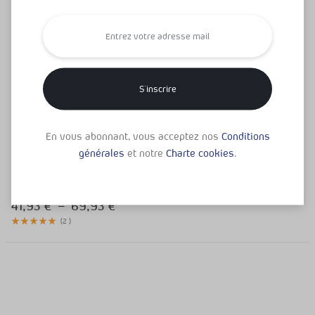
Mineraux & Oligo-Elements
Klamath en poudre
En vous abonnant, vous acceptez nos
Conditions
Bio 100% PURE*
générales
et notre
Charte cookies
.
Complément alimentaire Énergie /
Fatigue
41,93
€
–
69,93
€
(
2
)