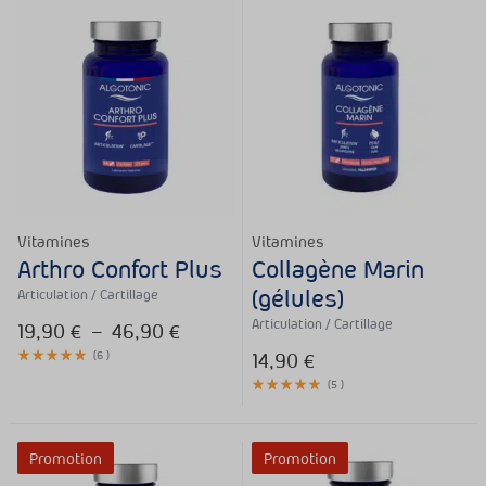
Vitamines
Vitamines
Arthro Confort Plus
Collagène Marin
(gélules)
Articulation / Cartillage
Articulation / Cartillage
19,90
€
–
46,90
€
(
6
)
14,90
€
(
5
)
Promotion
Promotion