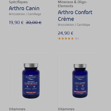
Spécifiques
Mineraux & Oligo-
Com
Elements
Arthro Canin
Com
Arthro Confort
Articulation / Cartillage
Com
Crème
19,90
€
30,00
€
Com
Articulation / Cartillage
Com
24,90
€
(
1
)
Com
Com
Com
Com
Det
Dig
Ene
Im
Mén
Pea
Vitamines
Vitamines