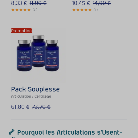
8,33
€
11,90
€
10,45
€
14,90
€
(
2
)
(
1
)
Promotion
Pack Souplesse
Articulation / Cartillage
61,80
€
73,70
€
🦴 Pourquoi les Articulations s’Usent-