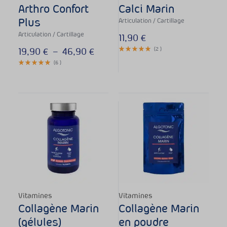
Str
Arthro Confort
Calci Marin
Plus
Sys
Articulation / Cartillage
Articulation / Cartillage
Thy
11,90
€
19,90
€
–
46,90
€
(
2
)
Vis
(
6
)
Nos
Alg
Min
Pla
Spé
Vit
Vitamines
Vitamines
Pri
Collagène Marin
Collagène Marin
(gélules)
en poudre