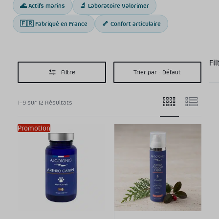
🌊 Actifs marins
🔬 Laboratoire Valorimer
🇫🇷 Fabriqué en France
🦴 Confort articulaire
Fil
Filtre
Trier par :
Défaut
Aff
1–9 sur 12 Résultats
C
Promotion
Me
Art
Cap
Car