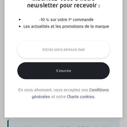
newsletter pour recevoir :
Chondroïtine marine
Issue de cartilage de poissons, elle complète l’action de la
glucosamine au sein du cartilage — un duo que l’on retrouve
-10 % sur votre 1ʳᵉ commande
Les actualités et les promotions de la marque
dans l’Arthro Confort Plus.
Découvrir →
🪸
Calcium marin & lithothamne
Le lithothamne, algue rouge naturellement concentrée en
calcium, magnésium et oligo-éléments, soutient le maintien
En vous abonnant, vous acceptez nos
Conditions
d’une ossature normale — le socle d’articulations solides.
générales
et notre
Charte cookies
.
Découvrir →