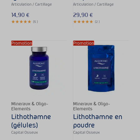
Articulation / Cartillage
Articulation / Cartillage
14,90
€
29,90
€
(
5
)
(
2
)
Sta
Promotion
Promotion
Mineraux & Oligo-
Mineraux & Oligo-
Elements
Elements
Lithothamne
Lithothamne en
(gélules)
poudre
Capital Osseux
Capital Osseux